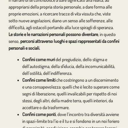
Il narrare di sé contribuisce a dare significato alla realtà, ad
appropriarsi della propria storia personale, a dare forma alle
proprie emozioni, a ricercare tracce di vita vissuta che, viste
sotto nuove angolazioni, diano un senso alle sofferenze, alle
difficoltà, agli ostacoli portando alla luce spiragli di speranza.
Le storie e le narrazioni personali possono diventare
, in questo
senso,
percorsi attraverso luoghi e spazi rappresentati da confini
personali e sociali.
Confini come muri
del pregiudizio, dello stigma e
dell’autostigma, della sfiducia, della incomunicabilità,
dell’ostilità, dell’indifferenza.
Confini come limiti
che costringono a un discernimento
e una consapevolezza: quelli che è lecito superare come
segni di liberazione, quelli invalicabili per rispetto di noi
stessi, degli altri, della madre terra, quelli interiori, da
accettare o da trasformare.
Confini come ponti
, dove l’incontro tra diversità avviene
in spazi-limite tra l’io e il tu e si fondono in un noi foriero