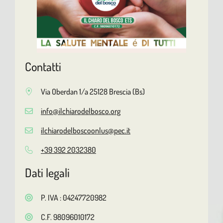
Contatti
Via Oberdan 1/a 25128 Brescia (Bs)
info@ilchiarodelbosco.org
ilchiarodelboscoonlus@pec.it
+39 392 2032380
Dati legali
P. IVA : 04247720982
C.F. 98096010172