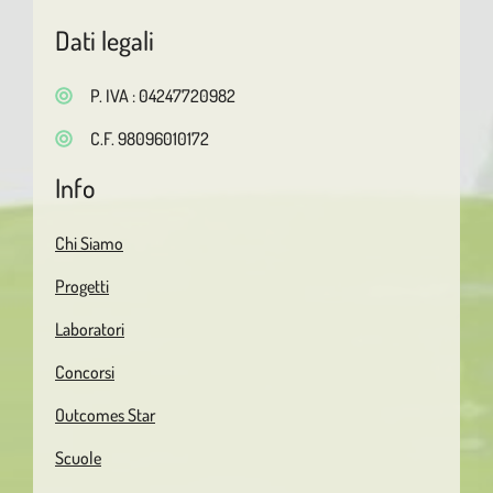
Dati legali
P. IVA : 04247720982
C.F. 98096010172
Info
Chi Siamo
Progetti
Laboratori
Concorsi
Outcomes Star
Scuole