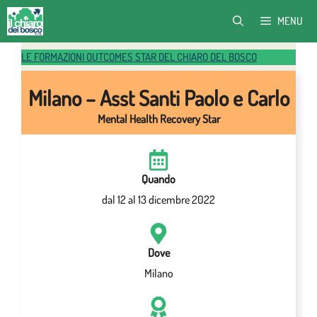
Vai
MENU
al
contenuto
LE FORMAZIONI OUTCOMES STAR DEL CHIARO DEL BOSCO
Milano – Asst Santi Paolo e Carlo
Mental Health Recovery Star
Quando
dal 12 al 13 dicembre 2022
Dove
Milano