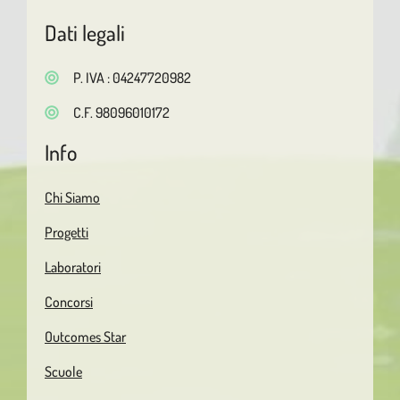
Dati legali
P. IVA : 04247720982
C.F. 98096010172
Info
Chi Siamo
Progetti
Laboratori
Concorsi
Outcomes Star
Scuole