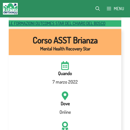
Vai
MENU
al
contenuto
LE FORMAZIONI OUTCOMES STAR DEL CHIARO DEL BOSCO
Corso ASST Brianza
Mental Health Recovery Star
Quando
7 marzo 2022
Dove
Online