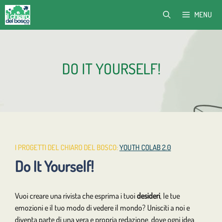
Vai
MENU
al
contenuto
DO IT YOURSELF!
I PROGETTI DEL CHIARO DEL BOSCO:
YOUTH COLAB 2.0
Do It Yourself!
Vuoi creare una rivista che esprima i tuoi
desideri
, le tue
emozioni e il tuo modo di vedere il mondo? Unisciti a noi e
diventa parte di una vera e propria redazione, dove ogni idea